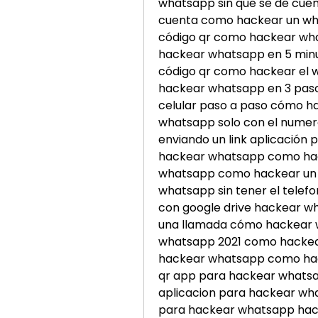
whatsapp sin que se de cue
cuenta como hackear un wh
código qr como hackear wh
hackear whatsapp en 5 minu
código qr como hackear el w
hackear whatsapp en 3 pas
celular paso a paso cómo h
whatsapp solo con el nume
enviando un link aplicación
hackear whatsapp como hac
whatsapp como hackear un 
whatsapp sin tener el telef
con google drive hackear w
una llamada cómo hackear w
whatsapp 2021 como hackea
hackear whatsapp como hack
qr app para hackear whatsa
aplicacion para hackear w
para hackear whatsapp hack