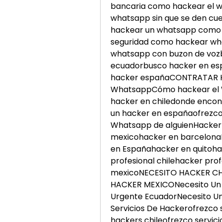
bancaria como hackear el w
whatsapp sin que se den cue
hackear un whatsapp como h
seguridad como hackear wh
whatsapp con buzon de vozb
ecuadorbusco hacker en e
hacker españaCONTRATAR H
WhatsappCómo hackear el W
hacker en chiledonde encon
un hacker en españaofrezco 
Whatsapp de alguienHackerh
mexicohacker en barcelona
en Españahacker en quitohac
profesional chilehacker pro
mexicoNECESITO HACKER CH
HACKER MEXICONecesito Un H
Urgente EcuadorNecesito Un
Servicios De Hackerofrezco s
hackers chileofrezco servici