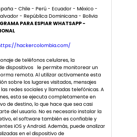
ña - Chile - Perú - Ecuador - México - 
alvador - República Dominicana - Bolivia
RAMA PARA ESPIAR WHATSAPP - 
SIONAL
https://hackercolombia.com/
naje de teléfonos celulares, la 
e dispositivos   le permite monitorear un 
forma remota. Al utilizar activamente esta 
ión sobre los lugares visitados, mensajes 
las redes sociales y llamadas telefónicas. A 
ones, esta se ejecuta completamente en 
vo de destino, lo que hace que sea casi 
te del usuario. No es necesario instalar la 
etivo, el software también es confiable y 
gentes iOS y Android. Además, puede analizar 
lizadas en el dispositivo de 