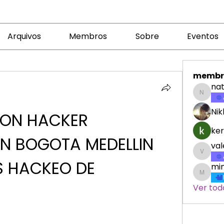
Arquivos
Membros
Sobre
Eventos
membr
nat
nataly
Nik
ON HACKER 
ker
N BOGOTA MEDELLIN 
va
valeri
S HACKEO DE 
min
minicr
Ver tod