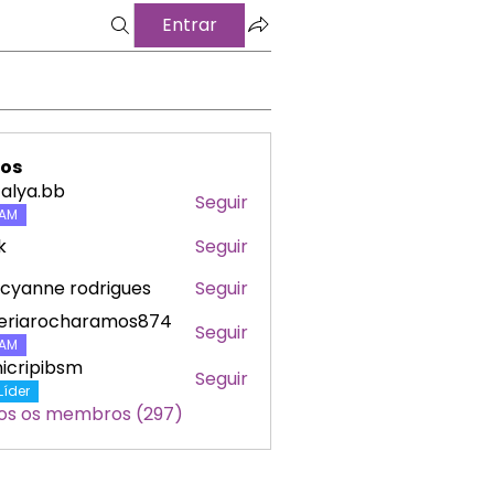
Entrar
os
alya.bb
Seguir
a.bb
AM
k
Seguir
cyanne rodrigues
Seguir
leriarocharamos874
Seguir
arocharamos874
AM
icripibsm
Seguir
ipibsm
Líder
os os membros (297)