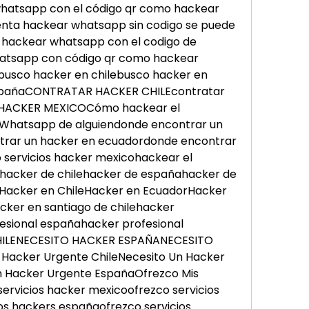
hatsapp con el código qr como hackear 
nta hackear whatsapp sin codigo se puede 
ackear whatsapp con el codigo de 
atsapp con código qr como hackear 
usco hacker en chilebusco hacker en 
spañaCONTRATAR HACKER CHILEcontratar 
ACKER MEXICOCómo hackear el 
hatsapp de alguiendonde encontrar un 
trar un hacker en ecuadordonde encontrar 
servicios hacker mexicohackear el 
acker de chilehacker de españahacker de 
Hacker en ChileHacker en EcuadorHacker 
ker en santiago de chilehacker 
fesional españahacker profesional 
ILENECESITO HACKER ESPAÑANECESITO 
acker Urgente ChileNecesito Un Hacker 
 Hacker Urgente EspañaOfrezco Mis 
ervicios hacker mexicoofrezco servicios 
os hackers españaofrezco servicios 