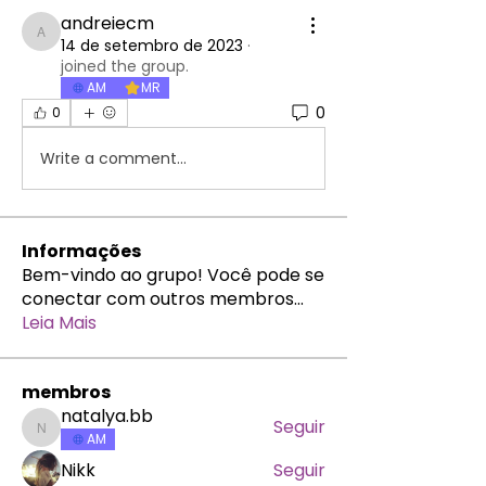
andreiecm
andreiecm
14 de setembro de 2023
·
joined the group.
AM
MR
0
0
Write a comment...
Informações
Bem-vindo ao grupo! Você pode se
conectar com outros membros
...
Leia Mais
membros
natalya.bb
Seguir
natalya.bb
AM
Nikk
Seguir