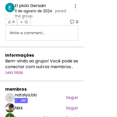
El piolo Gersain
11 de agosto de 2024
·
joined
the group.
0
0
Write a comment...
Informações
Bem-vindo ao grupo! Você pode se
conectar com outros membros
...
Leia Mais
membros
natalya.bb
Seguir
natalya.bb
AM
Nikk
Seguir