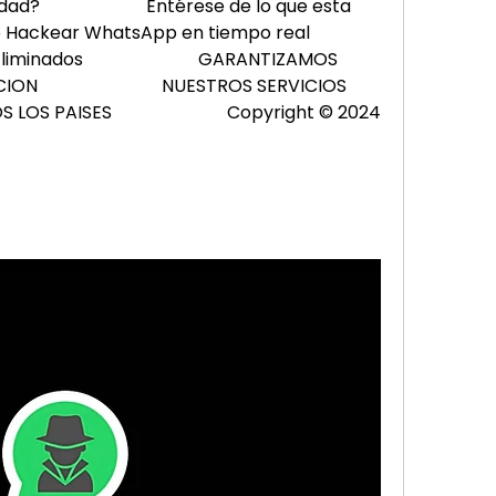
                        Entérese de lo que esta 
kear WhatsApp en tiempo real                         
ados                          GARANTIZAMOS 
                         NUESTROS SERVICIOS 
PAISES                          Copyright © 2024