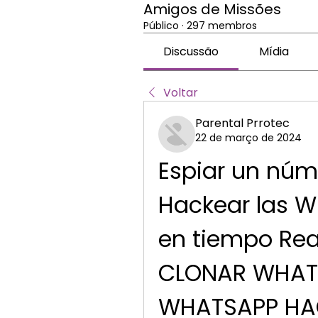
Amigos de Missões
Público
·
297 membros
Discussão
Mídia
Voltar
Parental Prrotec
22 de março de 2024
Espiar un núm
Hackear las W
en tiempo Rea
CLONAR WHATS
WHATSAPP HAC