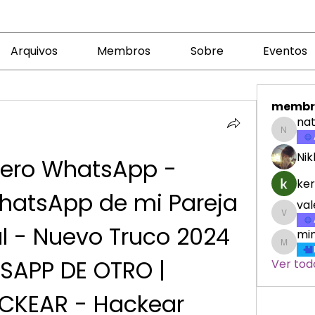
Arquivos
Membros
Sobre
Eventos
membr
nat
nataly
Nik
ero WhatsApp - 
ker
hatsApp de mi Pareja 
va
valeri
l - Nuevo Truco 2024 
min
minicr
APP DE OTRO | 
Ver tod
KEAR - Hackear 