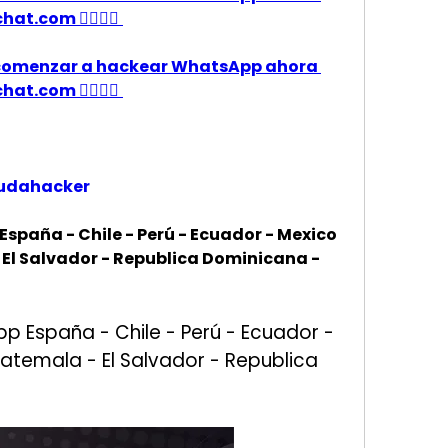
t.com 👈🏻👈🏻
ra comenzar a hackear WhatsApp ahora 
t.com 👈🏻👈🏻
yudahacker
aña - Chile - Perú - Ecuador - Mexico 
El Salvador - Republica Dominicana - 
España - Chile - Perú - Ecuador - 
temala - El Salvador - Republica 