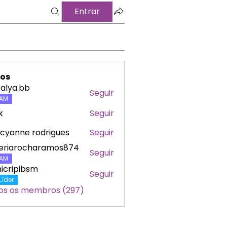
Entrar
os
alya.bb
Seguir
a.bb
AM
k
Seguir
cyanne rodrigues
Seguir
leriarocharamos874
Seguir
arocharamos874
AM
icripibsm
Seguir
ipibsm
Líder
os os membros (297)