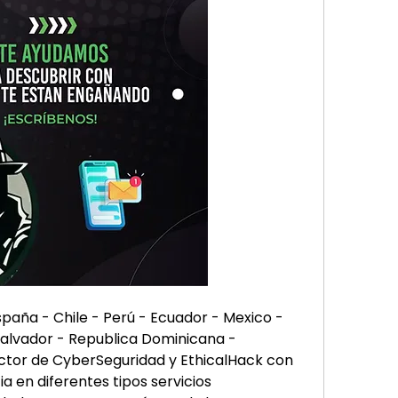
ña - Chile - Perú - Ecuador - Mexico - 
alvador - Republica Dominicana - 
ector de CyberSeguridad y EthicalHack con 
tes tipos servicios                         