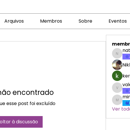
Arquivos
Membros
Sobre
Eventos
membr
nat
nataly
Nik
ker
va
 não encontrado
valeri
min
e esse post foi excluído
minicr
Ver tod
oltar à discussão