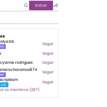
Entrar
os
alya.bb
Seguir
a.bb
AM
k
Seguir
cyanne rodrigues
Seguir
leriarocharamos874
Seguir
arocharamos874
AM
icripibsm
Seguir
ipibsm
Líder
os os membros (297)