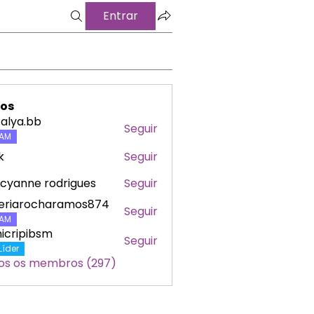
Entrar
os
alya.bb
Seguir
a.bb
AM
k
Seguir
cyanne rodrigues
Seguir
leriarocharamos874
Seguir
arocharamos874
AM
icripibsm
Seguir
ipibsm
Líder
os os membros (297)