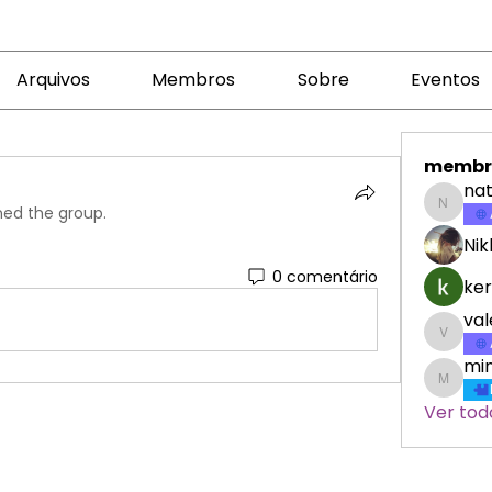
Arquivos
Membros
Sobre
Eventos
membr
nat
ned the group.
nataly
Nik
0 comentário
ker
va
valeri
min
minicr
Ver tod